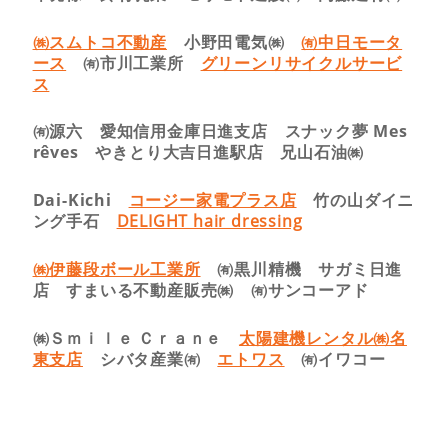
㈱スムトコ不動産
小野田電気㈱
㈲中日モータ
ース
㈲市川工業所
グリーンリサイクルサービ
ス
㈲源六 愛知信用金庫日進支店 スナック夢 Mes
rêves やきとり大吉日進駅店 兄山石油㈱
Dai-Kichi
コージー家電プラス店
竹の山ダイニ
ング手石
DELIGHT hair dressing
㈱伊藤段ボール工業所
㈲黒川精機 サガミ日進
店 すまいる不動産販売㈱ ㈲サンコーアド
㈱Ｓｍｉｌｅ Ｃｒａｎｅ
太陽建機レンタル㈱名
東支店
シバタ産業㈲
エトワス
㈲イワコー