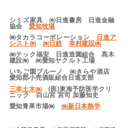
シミズ家具 ㈲日進書房 日進金融
協会
愛知牧場
㈱タカラコーポレーション
日進ア
シスト㈱
㈱日鉄
幸村建設㈱
㈱テック福安 日進造園組合 髙木
建設㈱ ㈱愛知ヤクルト工場
いちご園ブルーノ ㈱きらや酒店
愛知郡小売酒販組合日進支部
三幸土木㈱
(医)東海予防医学クリ
ニック 白山宮 宮司 加藤知史
愛知青果市場㈱
㈱新日本熱学