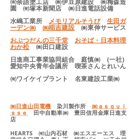
㈲余語塗工店 ㈱伊豆原建設 ㈱梅森造
園 ㈲塚本新聞店 ㈱日進電話設備
水嶋工業所
メモリアルそうび
生田ガ
ーデン㈱
㈱稲吉建設
㈱東伸サービス
おぶつだんの三千堂
おそば・日本料理
わか松
㈱田口建設
日進商工事業協同組合 庭慎㈱ (一社)
愛知中央青年会議所 喫茶さんとれいん
㈲ワイケイプラント 名東建設工業㈱
㈱日進山田電機
染川製作所
㈱ａｓｑｕｉ
ｓｓｅ
田中自動車㈱ 豊田信用金庫日進支
店
HEARTS ㈲山内石材 ㈱エスエーエス 理