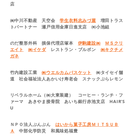
店
㈱中川不動産 天空会
学生衣料志みづ屋
増田トラス
トパートナー 瀬戸信用金庫日進支店 ㈲小池組
のだ整形外科 損保代理店塚本
伊駒建設㈱
ＭＳクリ
エイト
㈱イケダ
レストラン・ブルボン
㈱キクチメ
ガネ
竹内建設工業
㈱ウエルカムバスケット
㈱タイセイ舗
道 社会福祉法人あかいけ寿老会 スナックぶらレモン
リベラルホーム（㈱大東装建） コーヒー・ランチ・フ
ァーマ あきやま接骨院 あいち銀行赤池支店 HAIR’S
U
ＮＰＯ法人ぶんぶん
はいから菓子工房ＭＩＴＳＵＢ
Ａ
中部化学防災 和風味処福豊