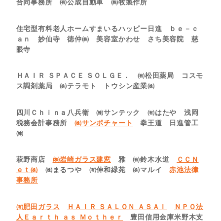
合同事務所 ㈲公成自動車 ㈱牧製作所
住宅型有料老人ホームすまいるハッピー日進 ｂｅ－ｃ
ａｎ 妙仙寺 徳仲㈱ 美容室かわせ さち美容院 慈
眼寺
ＨＡＩＲ ＳＰＡＣＥ ＳＯＬＧＥ． ㈲松田薬局 コスモ
ス調剤薬局 ㈱テラモト トウシン産業㈱
四川Ｃｈｉｎａ八兵衛 ㈱サンテック ㈲はたや 浅岡
税務会計事務所
㈱サンポチャート
拳王道 日進管工
㈱
萩野商店
㈱岩崎ガラス建窓
雅 ㈲鈴木水道
ＣＣＮ
ｅｔ㈱
㈱まるつや ㈲伸和緑苑 ㈱マルイ
赤池法律
事務所
㈲肥田ガラス
ＨＡＩＲ ＳＡＬＯＮ ＡＳＡＩ
ＮＰＯ法
人Ｅａｒｔｈ ａｓ Ｍｏｔｈｅｒ
豊田信用金庫米野木支