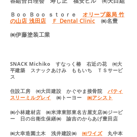
容組合日理会 寿し正 福安ビル ㈲天白組
Ｂｏｏ Ｂｏｏ ｓｔｏｒｅ
オリーブ薬局 竹
の山店 浅田店
Ｆ Dental Clinic
㈱名豊
㈱伊藤塗装工業
SNACK Michiko すなっく椿 右近の花 ㈲大
平建築 スナックあけみ ももいち ＴＳサービ
ス
住設工房 ㈲大田建設 かぐやま接骨院
パティ
スリーミルグレイ
㈱トーヨー
㈱アシスト
㈱小林建材店 ㈱米津東部東名古屋支店㈱ジービ
ー 日の出衛生保繕㈱ 諭吉のからあげ豊田店
㈱大幸造園土木 浅井建設㈱
㈲ワイズ
丸中本