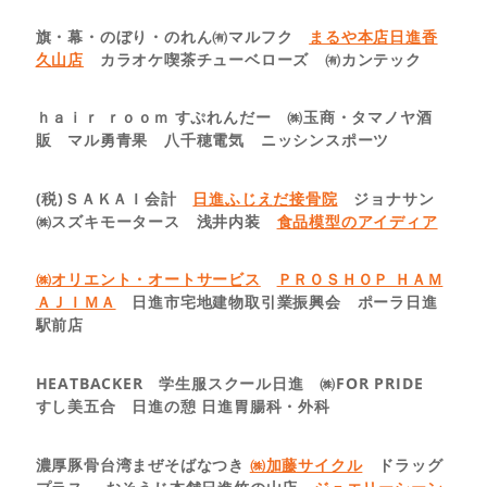
旗・幕・のぼり・のれん㈲マルフク
まるや本店日進香
久山店
カラオケ喫茶チューベローズ ㈲カンテック
ｈａｉｒ ｒｏｏｍ すぷれんだー ㈱玉商・タマノヤ酒
販 マル勇青果 八千穂電気 ニッシンスポーツ
(税)ＳＡＫＡＩ会計
日進ふじえだ接骨院
ジョナサン
㈱スズキモータース 浅井内装
食品模型のアイディア
㈱オリエント・オートサービス
ＰＲＯＳＨＯＰ ＨＡＭ
ＡＪＩＭＡ
日進市宅地建物取引業振興会 ポーラ日進
駅前店
HEATBACKER 学生服スクール日進 ㈱FOR PRIDE
すし美五合 日進の憩 日進胃腸科・外科
濃厚豚骨台湾まぜそばなつき
㈱加藤サイクル
ドラッグ