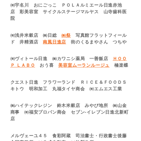
㈲宇名川 おにごっこ ＰＯＬＡルミエール日進赤池
店 彩美容室 サイクルステージマルヤス 山寺歯科医
院
㈲浅井米穀店 ㈱日総
㈱祭
写真館フラットフィール
ド 井精酒店
南風日進店
街のくるまやさん つちや
㈲ヴィトール日進 ㈱カワニシ薬局 一善飯店
ＨＯＯ
Ｐ ＬＡＢＯ
おう喜
美容室ムーランルージュ
極楽蝶
クエスト日進 フラワーランド ＲＩＣＥ＆ＦＯＯＤＳ
キトウ 明和加工 丸福タイヤ商会 ㈲エムエス工業
㈱ハイテックレジン 鈴木米穀店 みやび地所 ㈱山金
商事 ㈲福安プロパン商会 セブン-イレブン日進北新町
店
メルヴェーユ４５ 食彩阿蔵 司法書士・行政書士後藤