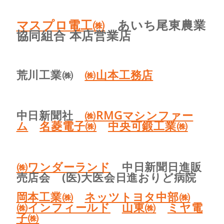
マスプロ電工㈱
あいち尾東農業
協同組合 本店営業店
荒川工業㈱
㈱山本工務店
中日新聞社
㈱RMGマシンファー
ム
名菱電子㈱
中央可鍛工業㈱
㈱ワンダーランド
中日新聞日進販
売店会 (医)大医会日進おりど病院
岡本工業㈱
ネッツトヨタ中部㈱
㈱インフィールド
山東㈱
ミヤ電
子㈱