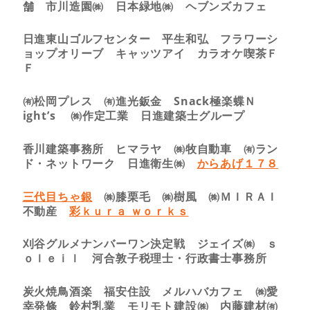
舗 市川造園㈱ 日本緑地㈱ ヘブンズカフェ
日進東山ゴルフセンター 平生和弘 フラワーシ
ョップオリーブ キャッツアイ カラオケ喫茶Ｆ
Ｆ
㈲松岡プレス ㈲進光鈑金 Snack極楽蝶Ｎ
ight’s ㈱作定工業 日進建築士グループ
香川建築事務所 ヒマラヤ ㈱牧自動車 ㈲ラン
ド・ネットワーク 日進衛生㈱
からあげ１７８
三代目ちゃ銀
㈱膝栗毛 ㈱樹風 ㈱ＭＩＲＡＩ
不動産
彩ｋｕｒａ ｗｏｒｋｓ
刈谷グルメナンバーワン決定戦 ジェイズ㈱ ｓ
ｏｌｅｉｌ 河合敦子税理士・行政書士事務所
炭火焼鳥酒楽 福安住設 メルハバカフェ ㈱愛
幸発條 鈴村乳業 モリモト建設㈱ 内藤建材㈲