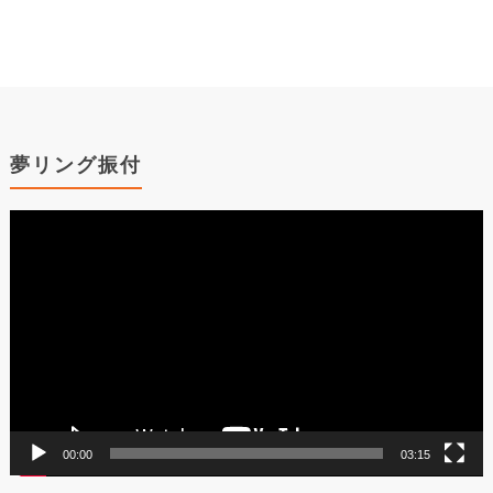
夢リング振付
動
画
プ
レ
ー
ヤ
ー
00:00
03:15