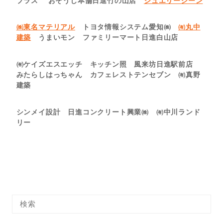
プラス おそうじ本舗日進竹の山店
ジュエリーシーン
㈱東名マテリアル
トヨタ情報システム愛知㈱
㈲丸中
建築
うまいモン ファミリーマート日進白山店
㈲ケイズエスエッチ キッチン照 風来坊日進駅前店
みたらしはっちゃん カフェレストテンセブン ㈲真野
建築
シンメイ設計 日進コンクリート興業㈱ ㈲中川ランド
リー