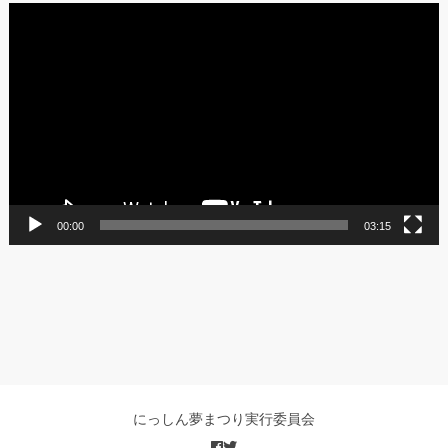
動
画
プ
レ
ー
ヤ
ー
00:00
03:15
にっしん夢まつり実行委員会