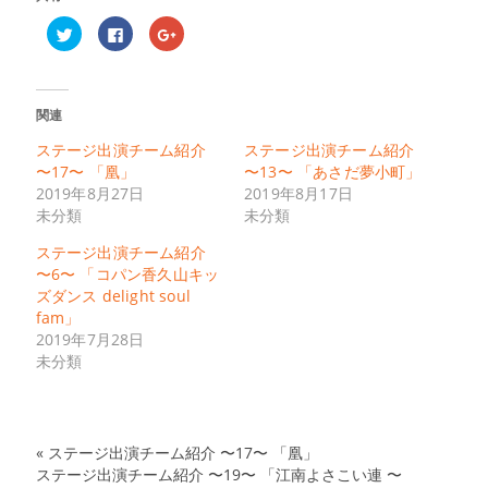
ク
Facebook
ク
リ
で
リ
ッ
共
ッ
ク
有
ク
し
す
し
て
る
て
Twitter
に
Google+
関連
で
は
で
共
ク
共
有
リ
有
ステージ出演チーム紹介
ステージ出演チーム紹介
(新
ッ
(新
〜17〜 「凰」
〜13〜 「あさだ夢小町」
し
ク
し
い
し
い
2019年8月27日
2019年8月17日
ウ
て
ウ
ィ
く
ィ
未分類
未分類
ン
だ
ン
ド
さ
ド
ステージ出演チーム紹介
ウ
い
ウ
で
(新
で
〜6〜 「コパン香久山キッ
開
し
開
き
い
き
ズダンス delight soul
ま
ウ
ま
fam」
す)
ィ
す)
ン
2019年7月28日
ド
ウ
未分類
で
開
き
ま
す)
«
ステージ出演チーム紹介 〜17〜 「凰」
ステージ出演チーム紹介 〜19〜 「江南よさこい連 〜