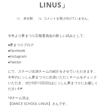
LINUS」
ス
未分類
コメントを受け付けていません。
テ
ー
ジ
今年より夢まつり広報委員会の新しい試みとして、
出
演
●夢まつりブログ
チ
●Facebook
ー
●Instagram
ム
紹
●Twitter
介
にて、ステージ出演チームの紹介をさせていただきます。
〜
18〜
今年のにっしん夢まつりに出演いただくチームをチェック
「DANCE
いただき、ぜひ9月15日(日)はにっしん夢まつりにお越しく
SCHOOL
ださい❗️🎆
LINUS」
は
18チーム目は
【DANCE SCHOOL LINUS】さんです。