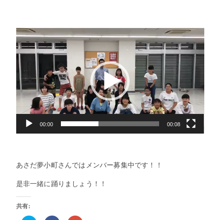
動
画
プ
レ
ー
ヤ
ー
00:00
00:08
あさだ夢小町さんではメンバー募集中です！！
是非一緒に踊りましょう！！
共有: