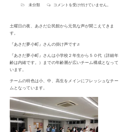
『あ
未分類
コメントを受け付けていません。
さ
だ
夢
土曜日の夜、あさだ公民館から元気な声が聞こえてきま
小
す。
町』
さ
『あさだ夢小町』さんの掛け声です♬
ん
に
『あさだ夢小町』さんは小学校２年生から５０代（詳細年
伺
齢は内緒です。）までの年齢層が広いチーム構成となって
っ
います。
て
き
チームの特色は小、中、高生をメインにフレッシュなチー
ま
し
ムとなっています。
た！
は