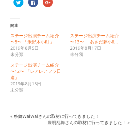
ク
Facebook
ク
リ
で
リ
ッ
共
ッ
ク
有
ク
し
す
し
て
る
て
Twitter
に
Google+
関連
で
は
で
共
ク
共
有
リ
有
ステージ出演チーム紹介
ステージ出演チーム紹介
(新
ッ
(新
〜8〜 「米野木小町」
〜13〜 「あさだ夢小町」
し
ク
し
い
し
い
2019年8月5日
2019年8月17日
ウ
て
ウ
ィ
く
ィ
未分類
未分類
ン
だ
ン
ド
さ
ド
ステージ出演チーム紹介
ウ
い
ウ
で
(新
で
〜12〜 「レアレアフラ日
開
し
開
き
い
き
進」
ま
ウ
ま
2019年8月15日
す)
ィ
す)
ン
未分類
ド
ウ
で
開
き
ま
す)
«
祭舞WaiWaiさんの取材に行ってきました！
豊明乱舞さんの取材に行ってきました！
»